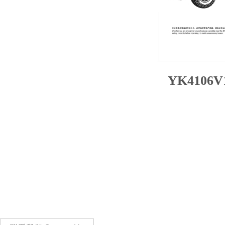
YK4106V1
东 莞 市 易 控 模 型 玩 具 有 限 公 司
DONGGUAN YIKONG HOBBY CO. LTD.
专业生产无线电遥控模型公司
The Professional Radio Control RC
model company。