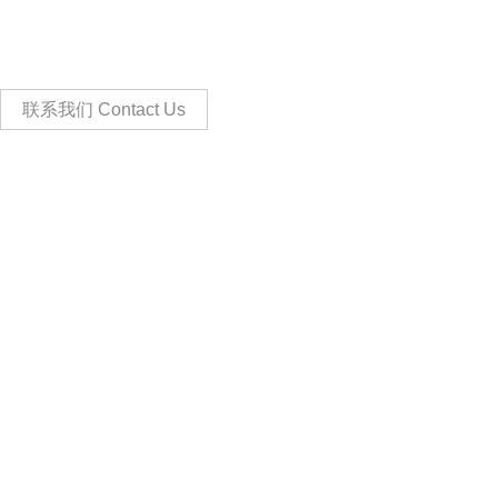
The Professional Radio Control RC
model company。
联系我们 Contact Us